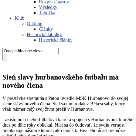
Rozpis zápasov
Výsledky
Tabuľka
Klub
O klube
Články
Historické tabuĺky
Historické články
Sieň slávy hurbanovského futbalu má
nového člena
V prestávke stretnutia s Patou uviedlo MŠK Hurbanovo
do svojej
siene slávy nového člena. Stal sa ním rodák z Békéscsaby, ktorý
však takmer celý svoj život prežil v Hurbanove.
Takisto bola i jeho futbalová kariéra spojená s Hurbanovom, ktorého
dres po dlhé roky obliekal. Niet sa čo čudovať, že svoju vernosť
preukazuje nášmu klubu aj ako fanúšik. Bez jeho účasti nemôže
začať žiaden domáci zápas.