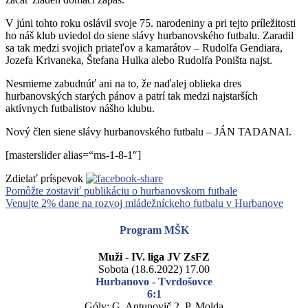
V júni tohto roku oslávil svoje 75. narodeniny a pri tejto príležitosti
ho náš klub uviedol do siene slávy hurbanovského futbalu. Zaradil
sa tak medzi svojich priateľov a kamarátov – Rudolfa Gendiara,
Jozefa Krivaneka, Štefana Hulka alebo Rudolfa Poništa najst.
Nesmieme zabudnúť ani na to, že naďalej oblieka dres
hurbanovských starých pánov a patrí tak medzi najstarších
aktívnych futbalistov nášho klubu.
Nový člen siene slávy hurbanovského futbalu – JÁN TADANAI.
[masterslider alias=“ms-1-8-1″]
Zdielať príspevok
Pomôžte zostaviť publikáciu o hurbanovskom futbale
Venujte 2% dane na rozvoj mládežníckeho futbalu v Hurbanove
Program MŠK
Muži - IV. liga JV ZsFZ
Sobota (18.6.2022) 17.00
Hurbanovo - Tvrdošovce
6:1
Góly: G. Antunovič 2, P. Molda