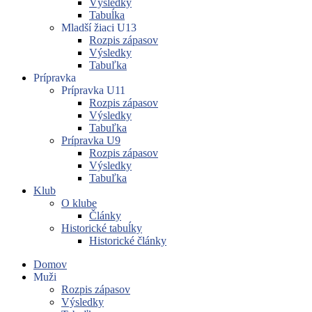
Výsledky
Tabuĺka
Mladší žiaci U13
Rozpis zápasov
Výsledky
Tabuľka
Prípravka
Prípravka U11
Rozpis zápasov
Výsledky
Tabuľka
Prípravka U9
Rozpis zápasov
Výsledky
Tabuľka
Klub
O klube
Články
Historické tabuĺky
Historické články
Domov
Muži
Rozpis zápasov
Výsledky