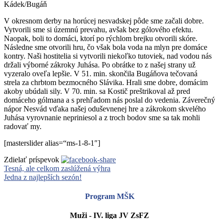
Kádek/Bugáň
V okresnom derby na horúcej nesvadskej pôde sme začali dobre.
Vytvorili sme si územnú prevahu, avšak bez gólového efektu.
Naopak, boli to domáci, ktorí po rýchlom brejku otvorili skóre.
Následne sme otvorili hru, čo však bola voda na mlyn pre domáce
kontry. Naši hostitelia si vytvorili niekoľko tutoviek, nad vodou nás
držali výborné zákroky Juhása. Po obrátke to z našej strany už
vyzeralo oveľa lepšie. V 51. min. skončila Bugáňova tečovaná
strela za chrbtom bezmocného Slávika. Hrali sme dobre, domácim
akoby ubúdali sily. V 70. min. sa Kostič preštrikoval až pred
domáceho gólmana a s prehľadom nás poslal do vedenia. Záverečný
nápor Nesvád vďaka našej oduševnenej hre a zákrokom skvelého
Juhása vyrovnanie nepriniesol a z troch bodov sme sa tak mohli
radovať my.
[masterslider alias=“ms-1-8-1″]
Zdielať príspevok
Tesná, ale celkom zaslúžená výhra
Jedna z najlepších sezón!
Program MŠK
Muži - IV. liga JV ZsFZ