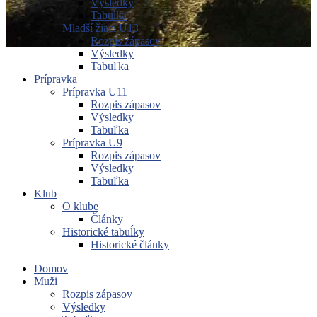
Výsledky
Tabuĺka
Mladší žiaci U13
Rozpis zápasov
Výsledky
Tabuľka
Prípravka
Prípravka U11
Rozpis zápasov
Výsledky
Tabuľka
Prípravka U9
Rozpis zápasov
Výsledky
Tabuľka
Klub
O klube
Články
Historické tabuĺky
Historické články
Domov
Muži
Rozpis zápasov
Výsledky