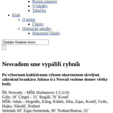
Rozpis zápasov
Výsledky
Tabuľka
Klub
O klube
Články
Historické tabuĺky
Historické články
Nesvadom sme vypálili rybník
Po výbornom kolektívnom výkone okorenenom skvelými
zákrokmi brankára Juhása
si z Nesvád vezieme domov všetky
body.
ŠK Nesvady – MŠK Hurbanovo 1:2 (1:0)
Góly: 18´ Cingel – 51´ Bugáň, 70´ Kostič
MŠK: Juhás – Hegedűs, Kling, Kádek, Jóba, Zajac, Kostič, Gelle,
Hajko, Nikolič, Nothart
Striedali: 69´ Zajac/Semeniuk, 90´ Nothart/Barton, 33´