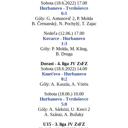
Sobota (18.6.2022) 17.00
Hurbanovo - Tvrdošovce
6:1
Góly: G. Antunovič 2, P. Molda
B. Černanský, N. Pochylý, T. Zajac
Nedeľa (12.06.) 17.00
Kovarce - Hurbanovo
1:3
Góly: P. Molda, M. Kling,
B. Druga
Dorast - 4. liga JV ZsFZ
Sobota (18.6.2022) 14.00
Kmeťovo - Hurbanovo
0:2
Góly: A. Kaszás, A. Vörös
Sobota (18.06.) 10.00
Hurbanovo - Tvrdošovce
5:0
Góly: A. Sárközi, U. Kreci 2
A. Száraz, A. Božaky
U15 - 3. liga JV ZsFZ