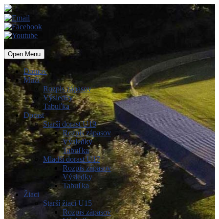
Open Menu
Domov
Muži
Rozpis zápasov
Výsledky
Tabuľka
Dorast
Starší dorast U19
Rozpis zápasov
Výsledky
Tabuľka
Mladší dorast U17
Rozpis zápasov
Výsledky
Tabuľka
Žiaci
Starší žiaci U15
Rozpis zápasov